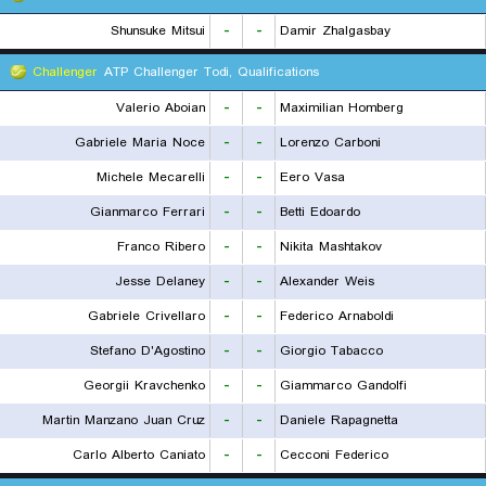
Shunsuke Mitsui
-
-
Damir Zhalgasbay
Challenger
ATP Challenger Todi, Qualifications
Valerio Aboian
-
-
Maximilian Homberg
Gabriele Maria Noce
-
-
Lorenzo Carboni
Michele Mecarelli
-
-
Eero Vasa
Gianmarco Ferrari
-
-
Betti Edoardo
Franco Ribero
-
-
Nikita Mashtakov
Jesse Delaney
-
-
Alexander Weis
Gabriele Crivellaro
-
-
Federico Arnaboldi
Stefano D'Agostino
-
-
Giorgio Tabacco
Georgii Kravchenko
-
-
Giammarco Gandolfi
Martin Manzano Juan Cruz
-
-
Daniele Rapagnetta
Carlo Alberto Caniato
-
-
Cecconi Federico