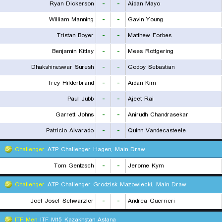
Ryan Dickerson
-
-
Aidan Mayo
William Manning
-
-
Gavin Young
Tristan Boyer
-
-
Matthew Forbes
Benjamin Kittay
-
-
Mees Rottgering
Dhakshineswar Suresh
-
-
Godoy Sebastian
Trey Hilderbrand
-
-
Aidan Kim
Paul Jubb
-
-
Ajeet Rai
Garrett Johns
-
-
Anirudh Chandrasekar
Patricio Alvarado
-
-
Quinn Vandecasteele
Challenger
ATP Challenger Hagen, Main Draw
Tom Gentzsch
-
-
Jerome Kym
Challenger
ATP Challenger Grodzisk Mazowiecki, Main Draw
Joel Josef Schwarzler
-
-
Andrea Guerrieri
ITF Men
ITF M15 Kazakhstan Astana