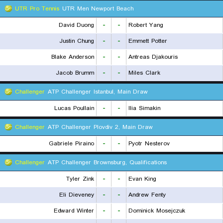
UTR Pro Tennis
UTR Men Newport Beach
David Duong
-
-
Robert Yang
Justin Chung
-
-
Emmett Potter
Blake Anderson
-
-
Antreas Djakouris
Jacob Brumm
-
-
Miles Clark
Challenger
ATP Challenger Istanbul, Main Draw
Lucas Poullain
-
-
Ilia Simakin
Challenger
ATP Challenger Plovdiv 2, Main Draw
Gabriele Piraino
-
-
Pyotr Nesterov
Challenger
ATP Challenger Brownsburg, Qualifications
Tyler Zink
-
-
Evan King
Eli Dieveney
-
-
Andrew Fenty
Edward Winter
-
-
Dominick Mosejczuk