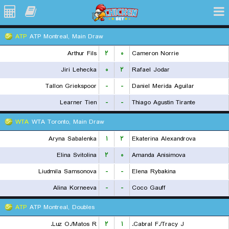
ATP
ATP Montreal, Main Draw
Arthur Fils
۲
۰
Cameron Norrie
Jiri Lehecka
۰
۲
Rafael Jodar
Tallon Griekspoor
-
-
Daniel Merida Aguilar
Learner Tien
-
-
Thiago Agustin Tirante
WTA
WTA Toronto, Main Draw
Aryna Sabalenka
۱
۲
Ekaterina Alexandrova
Elina Svitolina
۲
۰
Amanda Anisimova
Liudmila Samsonova
-
-
Elena Rybakina
Alina Korneeva
-
-
Coco Gauff
ATP
ATP Montreal, Doubles
Luz O./Matos R.
۲
۱
Cabral F./Tracy J.