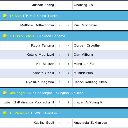
Junhan Zhang
-
-
Chenting Zhu
ITF Men
ITF M15 China Tianjin
Matthew Dellavedova
-
-
Yuki Mochizuki
UTR Pro Tennis
UTR Men Saitama
Ryota Tanuma
۲
۰
Corban Crowther
Kotaro Mochizuki
۲
۱
Dan Milburn
Kai Milburn
۲
۰
Hong-Lin Fu
Kanata Ozaki
۲
۰
Milburn Noa
Ryosuke Inagawa
۱
۱
Jacob Kailiang Shen
Challenger
ATP Challenger Lexington, Doubles
Escobar G./Kaliyanda Poonacha N.
۲
۱
Ilagan A./Poling K.
ITF Women
ITF W100 Landisville
Katrina Scott
-
-
Anastasia Zakharova