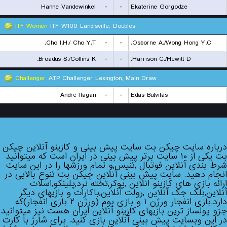
Hanne Vandewinkel
-
-
Ekaterine Gorgodze
ITF Women
ITF W100 Landisville, Doubles
Cho I.H./ Cho Y.T.
-
-
Osborne A./Wong Hong Y.C.
Broadus S./Collins K.
-
-
Harrison C./Hewitt D.
Challenger
ATP Challenger Lexington, Main Draw
Andre Ilagan
-
-
Edas Butvilas
درباره سایت چیکن بت سایت پیش بینی و کازینو آنلاین چیکن
بت یکی از ۱۰ سایت برتر پیش بینی در ایران است که میتوانید
شرط بندی آنلاین فوتبال ,تنیس,و تمام ورزشها را در این سایت
انجام دهید. سایت پیش بینی آنلاین چیکن بت تنوع بالایی در
ارائه بازی های کازینو انلاین ,پوکر,تخته نرد,پلینکو,اسلات
آنلاین,بلک جک آنلاین ,رولت آنلاین,باکارات و بازیهای دیگر
دارد.بازی انفجار ورژن ۱ و بازی بوم (ورژن ۲ بازی انفجار)که
جزو پولساز ترین بازیهای کازینو آنلاین ایران هست نیز میتوانید
در این وبسایت پیش بینی آنلاین بازی کنید. برای شارژ با کارت