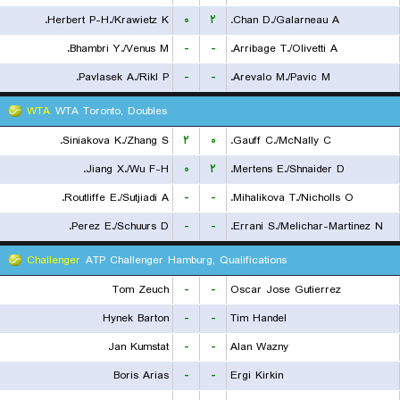
Herbert P-H./Krawietz K.
۰
۲
Chan D./Galarneau A.
Bhambri Y./Venus M.
-
-
Arribage T./Olivetti A.
Pavlasek A./Rikl P.
-
-
Arevalo M./Pavic M.
WTA
WTA Toronto, Doubles
Siniakova K./Zhang S.
۲
۰
Gauff C./McNally C.
Jiang X./Wu F-H.
۰
۲
Mertens E./Shnaider D.
Routliffe E./Sutjiadi A.
-
-
Mihalikova T./Nicholls O.
Perez E./Schuurs D.
-
-
Errani S./Melichar-Martinez N.
Challenger
ATP Challenger Hamburg, Qualifications
Tom Zeuch
-
-
Oscar Jose Gutierrez
Hynek Barton
-
-
Tim Handel
Jan Kumstat
-
-
Alan Wazny
Boris Arias
-
-
Ergi Kirkin