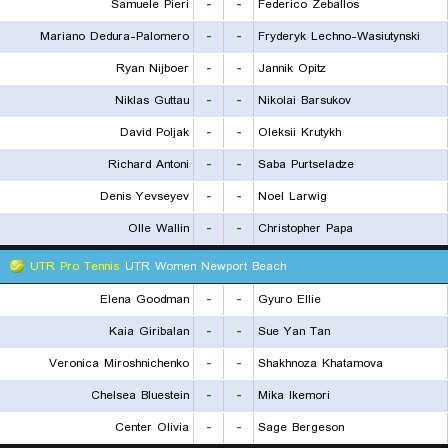
Samuele Pieri
-
-
Federico Zeballos
Mariano Dedura-Palomero
-
-
Fryderyk Lechno-Wasiutynski
Ryan Nijboer
-
-
Jannik Opitz
Niklas Guttau
-
-
Nikolai Barsukov
David Poljak
-
-
Oleksii Krutykh
Richard Antoni
-
-
Saba Purtseladze
Denis Yevseyev
-
-
Noel Larwig
Olle Wallin
-
-
Christopher Papa
UTR Pro Tennis
UTR Women Newport Beach
Elena Goodman
-
-
Gyuro Ellie
Kaia Giribalan
-
-
Sue Yan Tan
Veronica Miroshnichenko
-
-
Shakhnoza Khatamova
Chelsea Bluestein
-
-
Mika Ikemori
Center Olivia
-
-
Sage Bergeson