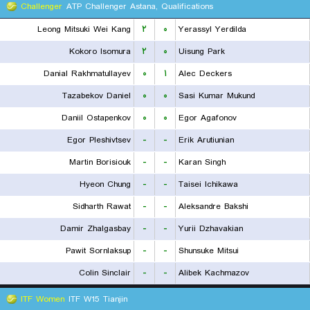
Challenger
ATP Challenger Astana, Qualifications
Leong Mitsuki Wei Kang
۲
۰
Yerassyl Yerdilda
Kokoro Isomura
۲
۰
Uisung Park
Danial Rakhmatullayev
۰
۱
Alec Deckers
Tazabekov Daniel
۰
۰
Sasi Kumar Mukund
Daniil Ostapenkov
۰
۰
Egor Agafonov
Egor Pleshivtsev
-
-
Erik Arutiunian
Martin Borisiouk
-
-
Karan Singh
Hyeon Chung
-
-
Taisei Ichikawa
Sidharth Rawat
-
-
Aleksandre Bakshi
Damir Zhalgasbay
-
-
Yurii Dzhavakian
Pawit Sornlaksup
-
-
Shunsuke Mitsui
Colin Sinclair
-
-
Alibek Kachmazov
ITF Women
ITF W15 Tianjin