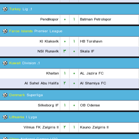
Turkey
1. Lig
Pendikspor
۰
۱
Batman Petrolspor
Faroe Islands
Premier League
KI Klaksvík
۰
۱
HB Torshavn
NSI Runavík
۳
۰
Skala IF
Kuwait
1. Division
Khaitan
۱
۰
AL Jazira FC
Al Sahel Abu Halifa
۲
۰
Al Shamiya FC
Denmark
Superliga
Silkeborg IF
۱
۰
OB Odense
Lithuania
I Lyga
Vilnius FK Zalgiris II
۲
۱
Kauno Zalgiris II