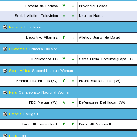
Estrella de Berisso
۳
۰
Provincial Lobos
Social Atletico Television
۰
۰
Nautico Hacoaj
Panama
Liga Prom
Deportivo Altamira
۲
۱
Atletico Junior de David
Guatemala
Primera Division
Huehuetecos FC
۳
۰
Santa Lucia Cotzumalguapa FC
South Africa
Second League Women
Emmarentia Pirates (W)
۲
۰
Future Stars Ladies (W)
Peru
Campeonato Nacional Women
FBC Melgar (W)
۸
۰
Defensores Del Ilucan (W)
Estonia
Esiliiga B
Tartu JK Tammeka II
۲
۲
Parnu JK Vaprus II
Peru
Liga 2