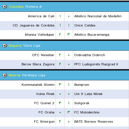
Colombia
Primera A
America de Cali
۱
۰
Atletico Nacional de Medellin
CD Jaguares de Cordoba
۱
۱
Once Caldas
Alianza Valledupar
۲
۳
Atletico Bucaramanga
Bulgaria
Vtora Liga
OFC Nesebar
۲
۰
Dobrudzha Dobrich
Beroe Stara Zagora
۲
۰
PFC Ludogorets Razgrad II
Belarus
Pershaya Liga
Kommunalnik Slonim
۳
۱
Bumprom
Volna Pinsk
۰
۰
Uni X Labs Minsk
FC Gomel 2
۳
۱
Soligorsk
FC Orsha
۰
۳
FC Molodechno
FC Smorgon
۲
۰
BATE Borisov Reserves