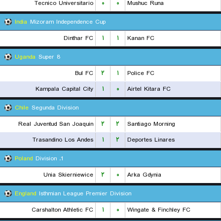
Tecnico Universitario
۰
۰
Mushuc Runa
India
Mizoram Independence Cup
Dinthar FC
۱
۱
Kanan FC
Uganda
Super 8
Bul FC
۲
۱
Police FC
Kampala Capital City
۱
۰
Airtel Kitara FC
Chile
Segunda Division
Real Juventud San Joaquin
۲
۲
Santiago Morning
Trasandino Los Andes
۱
۲
Deportes Linares
Poland
1. Division
Unia Skierniewice
۲
۰
Arka Gdynia
England
Isthmian League Premier Division
Carshalton Athletic FC
۱
۰
Wingate & Finchley FC