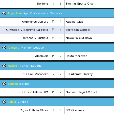
Sohiong
۱
۲
Tynring Sports Club
Argentina
Liga Profesional - Clausura
Argentinos Juniors
۲
۱
Racing Club
Gimnasia y Esgrima La Plata
۲
۰
Barracas Central
Defensa y Justicia
۲
۱
Newell's Old Boys
Armenia
Premier League
Alashkert
۳
۰
BKMA Yerevan
Russia
Premier League
FK Fakel Voronezh
۰
۰
FC Akhmat Grozny
Estonia
Esiliiga
FC Flora Tallinn U21
۳
۰
Nomme Kalju FC U21
Latvia
Virsliga
Rigas Futbola Skola
۶
۱
SC Grobinas