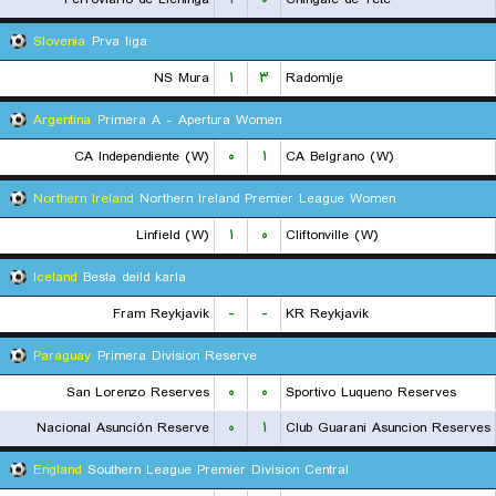
Slovenia
Prva liga
NS Mura
۱
۳
Radomlje
Argentina
Primera A - Apertura Women
CA Independiente (W)
۰
۱
CA Belgrano (W)
Northern Ireland
Northern Ireland Premier League Women
Linfield (W)
۱
۰
Cliftonville (W)
Iceland
Besta deild karla
Fram Reykjavik
-
-
KR Reykjavik
Paraguay
Primera Division Reserve
San Lorenzo Reserves
۰
۰
Sportivo Luqueno Reserves
Nacional Asunción Reserve
۰
۱
Club Guarani Asuncion Reserves
England
Southern League Premier Division Central