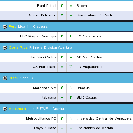
Real Potosi
۲
۰
Blooming
Oriente Petrolero
۵
۰
Universitario De Vinto
Peru
Liga 1 - Clausura
FBC Melgar Arequipa
۲
۴
FC Cajamarca
Costa Rica
Primera Division Apertura
Inter San Carlos
۲
۰
AD San Carlos
CS Herediano
۰
۳
LD Alajuelense
Brazil
Serie C
Maranhao MA
۲
۱
Brusque
Itabaiana
۰
۲
SER Caxias
Venezuela
Liga FUTVE - Apertura
Metropolitanos FC
۲
۱
Universidad Central de Venezuela
Rayo Zuliano
-
-
Estudiantes de Mérida