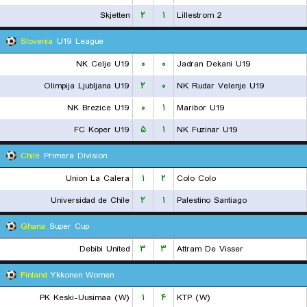
Skjetten
۲
۱
Lillestrom 2
Slovenia
U19 League
NK Celje U19
۰
۰
Jadran Dekani U19
Olimpija Ljubljana U19
۲
۰
NK Rudar Velenje U19
NK Brezice U19
۰
۱
Maribor U19
FC Koper U19
۵
۱
NK Fuzinar U19
Chile
Primera Division
Union La Calera
۱
۲
Colo Colo
Universidad de Chile
۲
۱
Palestino Santiago
Ghana
Super Cup
Debibi United
۳
۳
Attram De Visser
Finland
Ykkonen Women
PK Keski-Uusimaa (W)
۱
۴
KTP (W)