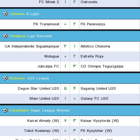
FC Minsk 2
۱
۲
Ostrovets
Lithuania
A Lyga
FK Transinvest
۰
۲
FK Panevezys
Honduras
Liga Nacional
CA Independiente Siguatepeque
۲
۱
Atletico Choloma
Motagua
۰
۲
Estrella Roja
Juticalpa FC
۱
۳
CD Olimpia Tegucigalpa
Myanmar
U20 League
Dagon Star United U20
۵
۴
Sagaing United U20
Shan United U20
۱
۰
Galaxy FC U20
Kazakhstan
Super League Women
Kairat Almaty (W)
۶
۳
Kaisar Kyzylorda (W)
Tobol Kostanay (W)
۰
۳
FK Kyzylzhar (W)