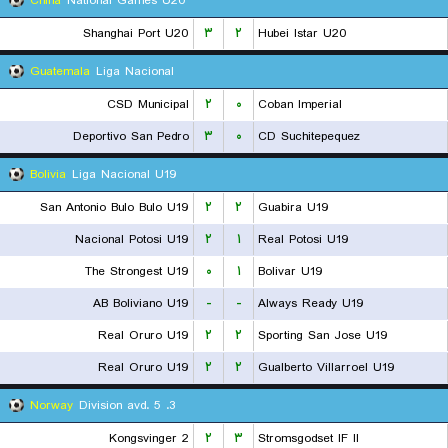
China
National Games U20
Shanghai Port U20
۳
۲
Hubei Istar U20
Guatemala
Liga Nacional
CSD Municipal
۲
۰
Coban Imperial
Deportivo San Pedro
۳
۰
CD Suchitepequez
Bolivia
Liga Nacional U19
San Antonio Bulo Bulo U19
۲
۲
Guabira U19
Nacional Potosi U19
۲
۱
Real Potosi U19
The Strongest U19
۰
۱
Bolivar U19
AB Boliviano U19
-
-
Always Ready U19
Real Oruro U19
۲
۲
Sporting San Jose U19
Real Oruro U19
۲
۲
Gualberto Villarroel U19
Norway
3. Division avd. 5
Kongsvinger 2
۲
۳
Stromsgodset IF II