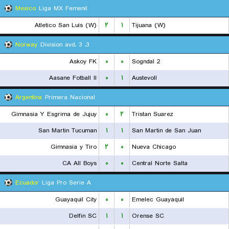
Mexico
Liga MX Femenil
Atletico San Luis (W)
۲
۱
Tijuana (W)
Norway
3. Division avd. 3
Askoy FK
۰
۰
Sogndal 2
Aasane Fotball II
۰
۱
Austevoll
Argentina
Primera Nacional
Gimnasia Y Esgrima de Jujuy
۰
۲
Tristan Suarez
San Martin Tucuman
۱
۱
San Martin de San Juan
Gimnasia y Tiro
۲
۰
Nueva Chicago
CA All Boys
۰
۰
Central Norte Salta
Ecuador
Liga Pro Serie A
Guayaquil City
۰
۰
Emelec Guayaquil
Delfin SC
۱
۱
Orense SC