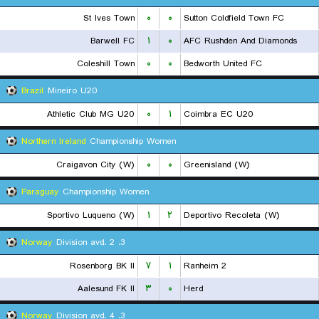
St Ives Town
۰
۰
Sutton Coldfield Town FC
Barwell FC
۱
۰
AFC Rushden And Diamonds
Coleshill Town
۰
۰
Bedworth United FC
Brazil
Mineiro U20
Athletic Club MG U20
۰
۱
Coimbra EC U20
Northern Ireland
Championship Women
Craigavon City (W)
۰
۰
Greenisland (W)
Paraguay
Championship Women
Sportivo Luqueno (W)
۱
۲
Deportivo Recoleta (W)
Norway
3. Division avd. 2
Rosenborg BK II
۷
۱
Ranheim 2
Aalesund FK II
۳
۰
Herd
Norway
3. Division avd. 4