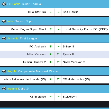
Sri Lanka
Super League
Blue Star SC
۰
۰
Sea Hawks
India
Durand Cup
Mohun Bagan Super Giant
۶
۰
Central Industrial Security Force FC (CISF)
Armenia
First League
FC Andranik
۴
۰
Shirak II
Mika Yerevan
۲
۴
Pyunik II
Urartu Banants 2
۲
۲
Noah Yerevan 2
Angola
Campeonato Nacional Women
Atletico Petroleos de Luanda (W)
۲
۲
CD 4 de Junho (W)
Iceland
5. Deild
KB Breidholt
۰
۰
Stokkseyri