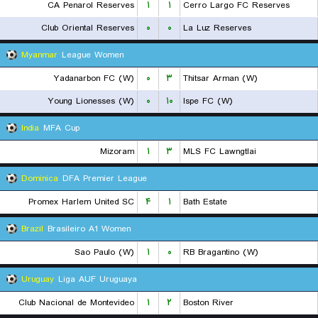
CA Penarol Reserves
۱
۱
Cerro Largo FC Reserves
Club Oriental Reserves
۰
۰
La Luz Reserves
Myanmar
League Women
Yadanarbon FC (W)
۰
۳
Thitsar Arman (W)
Young Lionesses (W)
۰
۱۰
Ispe FC (W)
India
MFA Cup
Mizoram
۱
۳
MLS FC Lawngtlai
Dominica
DFA Premier League
Promex Harlem United SC
۴
۱
Bath Estate
Brazil
Brasileiro A1 Women
Sao Paulo (W)
۱
۰
RB Bragantino (W)
Uruguay
Liga AUF Uruguaya
Club Nacional de Montevideo
۱
۲
Boston River