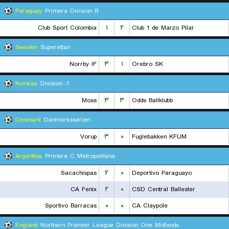
Paraguay
Primera Division B
Club Sport Colombia
۱
۲
Club 1 de Marzo Pilar
Sweden
Superettan
Norrby IF
۳
۱
Orebro SK
Norway
1. Division
Moss
۳
۳
Odds Ballklubb
Denmark
Danmarksserien
Vorup
۳
۰
Fuglebakken KFUM
Argentina
Primera C Metropolitana
Sacachispas
۲
۰
Deportivo Paraguayo
CA Fenix
۲
۰
CSD Central Ballester
Sportivo Barracas
۰
۰
CA Claypole
England
Northern Premier League Division One Midlands