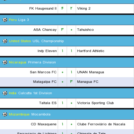
FK Haugesund II
۴
۲
Viking 2
Peru
Liga 3
ASA Chancay
۳
۰
Tahuishco
United States
USL Championship
Indy Eleven
۱
۱
Hartford Athletic
Nicaragua
Primera Division
San Marcos FC
۰
۱
UNAN Managua
Matagalpa FC
۰
۳
Managua FC
India
Calcutta 1st Division
Taltala ES
۱
۰
Victoria Sporting Club
Mozambique
Mocambola
CD Maxaquene
۱
۰
Clube Ferroviário de Nacala
Ferroviario de Lichinga
۱
۰
Chingale de Tete