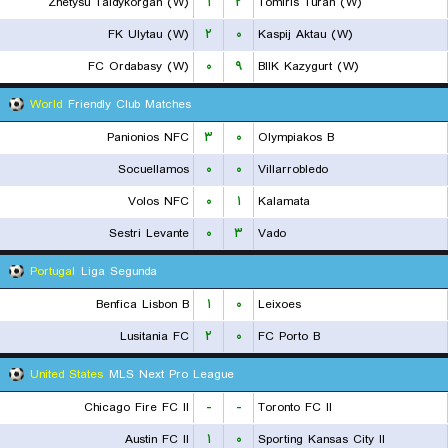
Zhetysu Taldykorgan (W)
۱
۲
Tomiris Turan (W)
FK Ulytau (W)
۲
۰
Kaspij Aktau (W)
FC Ordabasy (W)
۰
۹
BIIK Kazygurt (W)
World
Friendly Club Matches
Panionios NFC
۳
۰
Olympiakos B
Socuellamos
۰
۰
Villarrobledo
Volos NFC
۰
۱
Kalamata
Sestri Levante
۰
۳
Vado
Portugal
Liga Segunda
Benfica Lisbon B
۱
۰
Leixoes
Lusitania FC
۲
۰
FC Porto B
United States
MLS Next Pro League
Chicago Fire FC II
-
-
Toronto FC II
Austin FC II
۱
۰
Sporting Kansas City II