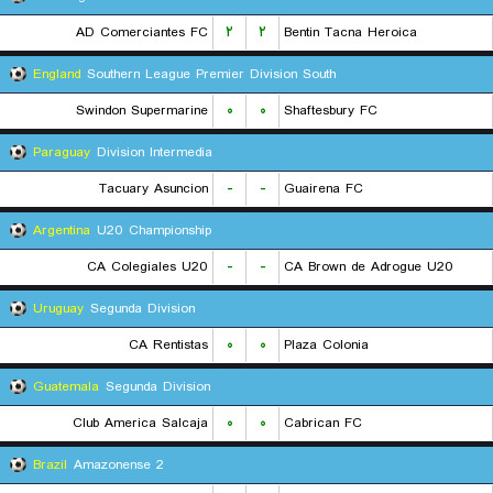
AD Comerciantes FC
۲
۲
Bentin Tacna Heroica
England
Southern League Premier Division South
Swindon Supermarine
۰
۰
Shaftesbury FC
Paraguay
Division Intermedia
Tacuary Asuncion
-
-
Guairena FC
Argentina
U20 Championship
CA Colegiales U20
-
-
CA Brown de Adrogue U20
Uruguay
Segunda Division
CA Rentistas
۰
۰
Plaza Colonia
Guatemala
Segunda Division
Club America Salcaja
۰
۰
Cabrican FC
Brazil
Amazonense 2