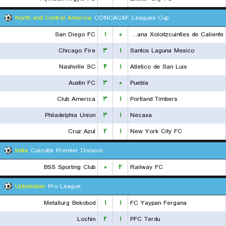
North and Central America
CONCACAF Leagues Cup
San Diego FC
۱
۰
Club Tijuana Xoloitzcuintles de Caliente
Chicago Fire
۳
۱
Santos Laguna Mexico
Nashville SC
۴
۱
Atletico de San Luis
Austin FC
۳
۰
Puebla
Club America
۳
۱
Portland Timbers
Philadelphia Union
۳
۱
Necaxa
Cruz Azul
۲
۱
New York City FC
India
Calcutta Premier Division
BSS Sporting Club
۰
۲
Railway FC
Uzbekistan
Pro League
Metallurg Bekobod
۱
۱
FC Yaypan Fergana
Lochin
۲
۱
PFC Terdu