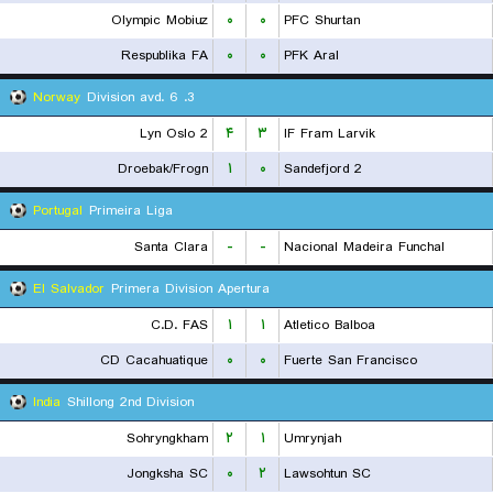
Olympic Mobiuz
۰
۰
PFC Shurtan
Respublika FA
۰
۰
PFK Aral
Norway
3. Division avd. 6
Lyn Oslo 2
۴
۳
IF Fram Larvik
Droebak/Frogn
۱
۰
Sandefjord 2
Portugal
Primeira Liga
Santa Clara
-
-
Nacional Madeira Funchal
El Salvador
Primera Division Apertura
C.D. FAS
۱
۱
Atletico Balboa
CD Cacahuatique
۰
۰
Fuerte San Francisco
India
Shillong 2nd Division
Sohryngkham
۲
۱
Umrynjah
Jongksha SC
۰
۲
Lawsohtun SC