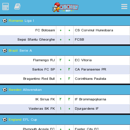
Romania
Liga I
FC Botosani
۰
۰
CS Corvinul Hunedoara
Sepsi Sfantu Gheorghe
۰
۰
FCSB
Brazil
Serie A
Flamengo RJ
۲
۰
EC Vitoria
Santos FC SP
۰
۲
CA Paranaense PR
Bragantino Red Bull
۰
۲
Corinthians Paulista
Sweden
Allsvenskan
IK Sirius FK
۲
۲
IF Brommapojkarna
Vasteras SK FK
۱
۰
Djurgardens IF
England
EFL Cup
Plymouth Argyle FC
۰
۰
Exeter City FC