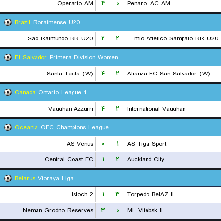
Operario AM
۴
۰
Penarol AC AM
Brazil
Roraimense U20
Sao Raimundo RR U20
۲
۲
Gremio Atletico Sampaio RR U20
El Salvador
Primera Division Women
Santa Tecla (W)
۴
۲
Alianza FC San Salvador (W)
Canada
Ontario League 1
Vaughan Azzurri
۴
۲
International Vaughan
Oceania
OFC Champions League
AS Venus
۰
۱
AS Tiga Sport
Central Coast FC
۱
۲
Auckland City
Belarus
Vtoraya Liga
Isloch 2
۱
۳
Torpedo BelAZ II
Neman Grodno Reserves
۳
۰
ML Vitebsk II