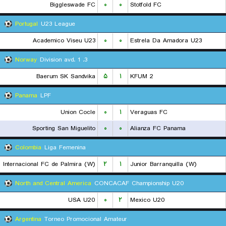
Biggleswade FC
۰
۰
Stotfold FC
Portugal
U23 League
Academico Viseu U23
۰
۰
Estrela Da Amadora U23
Norway
3. Division avd. 1
Baerum SK Sandvika
۵
۱
KFUM 2
Panama
LPF
Union Cocle
۰
۱
Veraguas FC
Sporting San Miguelito
۰
۰
Alianza FC Panama
Colombia
Liga Femenina
Internacional FC de Palmira (W)
۲
۱
Junior Barranquilla (W)
North and Central America
CONCACAF Championship U20
USA U20
۰
۲
Mexico U20
Argentina
Torneo Promocional Amateur