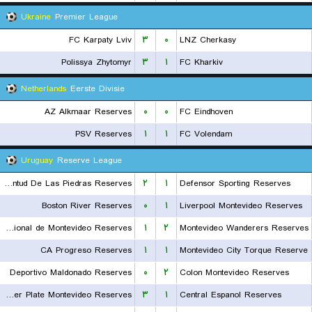
Ukraine
Premier League
FC Karpaty Lviv
۳
۰
LNZ Cherkasy
Polissya Zhytomyr
۳
۱
FC Kharkiv
Netherlands
Eerste Divisie
AZ Alkmaar Reserves
۰
۰
FC Eindhoven
PSV Reserves
۱
۱
FC Volendam
Uruguay
Reserve League
Juventud De Las Piedras Reserves
۲
۱
Defensor Sporting Reserves
Boston River Reserves
۰
۱
Liverpool Montevideo Reserves
Nacional de Montevideo Reserves
۱
۲
Montevideo Wanderers Reserves
CA Progreso Reserves
۱
۱
Montevideo City Torque Reserve
Deportivo Maldonado Reserves
۰
۲
Colon Montevideo Reserves
CA River Plate Montevideo Reserves
۳
۱
Central Espanol Reserves