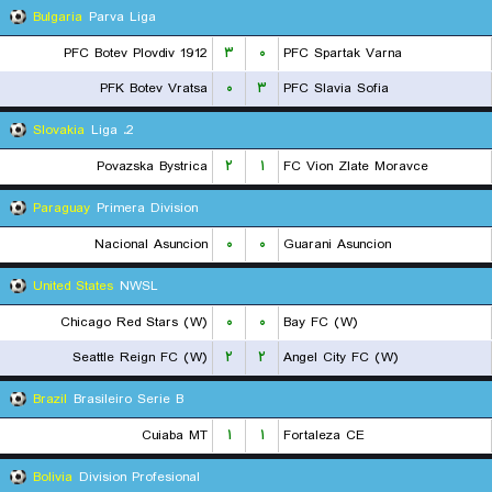
Bulgaria
Parva Liga
PFC Botev Plovdiv 1912
۳
۰
PFC Spartak Varna
PFK Botev Vratsa
۰
۳
PFC Slavia Sofia
Slovakia
2. Liga
Povazska Bystrica
۲
۱
FC Vion Zlate Moravce
Paraguay
Primera Division
Nacional Asuncion
۰
۰
Guarani Asuncion
United States
NWSL
Chicago Red Stars (W)
۰
۰
Bay FC (W)
Seattle Reign FC (W)
۲
۲
Angel City FC (W)
Brazil
Brasileiro Serie B
Cuiaba MT
۱
۱
Fortaleza CE
Bolivia
Division Profesional