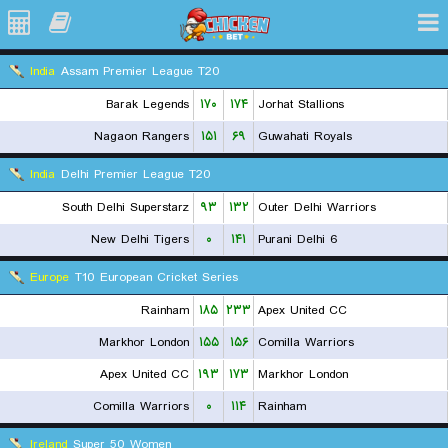
India
Assam Premier League T20
Barak Legends
۱۷۰
۱۷۴
Jorhat Stallions
Nagaon Rangers
۱۵۱
۶۹
Guwahati Royals
India
Delhi Premier League T20
South Delhi Superstarz
۹۳
۱۳۲
Outer Delhi Warriors
New Delhi Tigers
۰
۱۴۱
Purani Delhi 6
Europe
T10 European Cricket Series
Rainham
۱۸۵
۲۳۳
Apex United CC
Markhor London
۱۵۵
۱۵۶
Comilla Warriors
Apex United CC
۱۹۳
۱۷۳
Markhor London
Comilla Warriors
۰
۱۱۴
Rainham
Ireland
Super 50 Women