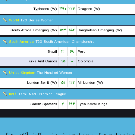
Typhoons (W)
۳۹۰
۲۲۳
Dragons (W)
World
T20 Series Women
South Africa Emerging (W)
۱۵۳
۱۵۲
Bangladesh Emerging (W)
South America
T20 South American Championship
Brazil
۱۲
۶۸
Peru
Turks And Caicos
۹۵
۰
Colombia
United Kingdom
The Hundred Women
London Spirit (W)
۵۱
۱۲۲
MI London (W)
India
Tamil Nadu Premier League
Salem Spartans
۶
۱۹۴
Lyca Kovai Kings